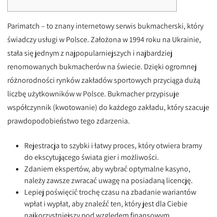
Parimatch – to znany internetowy serwis bukmacherski, który
świadczy usługi w Polsce. Założona w 1994 roku na Ukrainie,
stała się jednym z najpopularniejszych i najbardziej
renomowanych bukmacherów na świecie. Dzięki ogromnej
różnorodności rynków zakładów sportowych przyciąga dużą
liczbę użytkowników w Polsce. Bukmacher przypisuje
współczynnik (kwotowanie) do każdego zakładu, który szacuje
prawdopodobieństwo tego zdarzenia.
Rejestracja to szybki i łatwy proces, który otwiera bramy
do ekscytującego świata gier i możliwości.
Zdaniem ekspertów, aby wybrać optymalne kasyno,
należy zawsze zwracać uwagę na posiadaną licencję.
Lepiej poświęcić trochę czasu na zbadanie wariantów
wpłat i wypłat, aby znaleźć ten, który jest dla Ciebie
najkorzystniejszy pod względem finansowym.