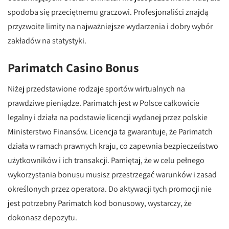
spodoba się przeciętnemu graczowi. Profesjonaliści znajdą
przyzwoite limity na najważniejsze wydarzenia i dobry wybór
zakładów na statystyki.
Parimatch Casino Bonus
Niżej przedstawione rodzaje sportów wirtualnych na
prawdziwe pieniądze. Parimatch jest w Polsce całkowicie
legalny i działa na podstawie licencji wydanej przez polskie
Ministerstwo Finansów. Licencja ta gwarantuje, że Parimatch
działa w ramach prawnych kraju, co zapewnia bezpieczeństwo
użytkowników i ich transakcji. Pamiętaj, że w celu pełnego
wykorzystania bonusu musisz przestrzegać warunków i zasad
określonych przez operatora. Do aktywacji tych promocji nie
jest potrzebny Parimatch kod bonusowy, wystarczy, że
dokonasz depozytu.