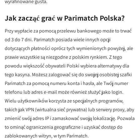
wyrafinowane gusta.
Jak zacząć grać w Parimatch Polska?
Przy wypłacie za pomocą przelewu bankowego może to trwać
od 3 do 7 dni. Parimatch posiada wiele innych opcji
dotyczących płatności oprócz tych wymienionych powyżej, ale
prawie wszystkie są niezgodne z polskim rynkiem. Z tego
powodu większość obywateli Polski wybiera alternatywy dla
tego kasyna. Możesz zalogować się do swojej osobistej szafki
Parimatch za pomocą numeru konta i hasła, ale Twój numer
telefonu lub adres e-mail może również służyć jako login.
Wielu użytkowników korzysta ze specjalnych programów,
takich jak VPN (wirtualna sieć prywatna) lub serwery proxy, aby
zmienić swój adres IP i zamaskować swoją lokalizację. Pozwala
to ominąć ograniczenia geograficzne i uzyskać dostęp do
zablokowanych witryn, w tym Parimatch.