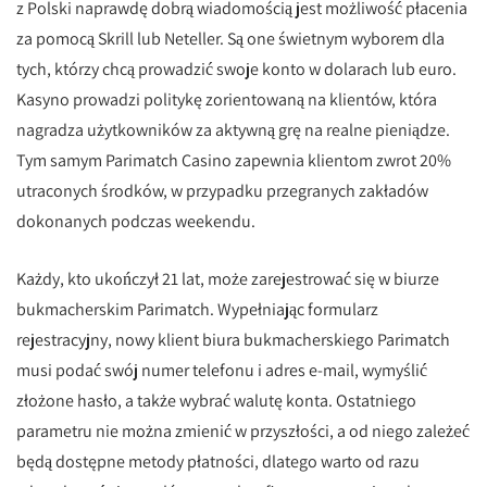
z Polski naprawdę dobrą wiadomością jest możliwość płacenia
za pomocą Skrill lub Neteller. Są one świetnym wyborem dla
tych, którzy chcą prowadzić swoje konto w dolarach lub euro.
Kasyno prowadzi politykę zorientowaną na klientów, która
nagradza użytkowników za aktywną grę na realne pieniądze.
Tym samym Parimatch Casino zapewnia klientom zwrot 20%
utraconych środków, w przypadku przegranych zakładów
dokonanych podczas weekendu.
Każdy, kto ukończył 21 lat, może zarejestrować się w biurze
bukmacherskim Parimatch. Wypełniając formularz
rejestracyjny, nowy klient biura bukmacherskiego Parimatch
musi podać swój numer telefonu i adres e-mail, wymyślić
złożone hasło, a także wybrać walutę konta. Ostatniego
parametru nie można zmienić w przyszłości, a od niego zależeć
będą dostępne metody płatności, dlatego warto od razu