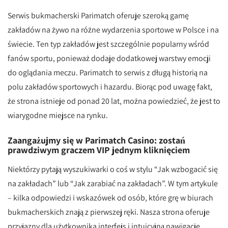
Serwis bukmacherski Parimatch oferuje szeroką gamę
zakładów na żywo na różne wydarzenia sportowe w Polsce i na
świecie. Ten typ zakładów jest szczególnie popularny wśród
fanów sportu, ponieważ dodaje dodatkowej warstwy emocji
do oglądania meczu. Parimatch to serwis z długą historią na
polu zakładów sportowych i hazardu. Biorąc pod uwagę fakt,
że strona istnieje od ponad 20 lat, można powiedzieć, że jest to
wiarygodne miejsce na rynku.
Zaangażujmy się w Parimatch Casino: zostań
prawdziwym graczem VIP jednym kliknięciem
Niektórzy pytają wyszukiwarki o coś w stylu “Jak wzbogacić się
na zakładach” lub “Jak zarabiać na zakładach”. W tym artykule
– kilka odpowiedzi i wskazówek od osób, które grę w biurach
bukmacherskich znają z pierwszej ręki. Nasza strona oferuje
przyjazny dla użytkownika interfejs i intuicyjną nawigację,