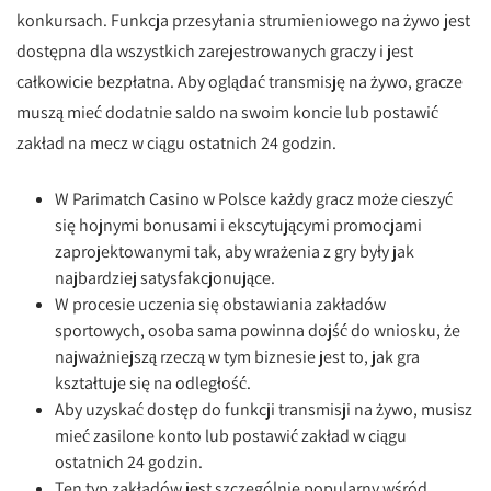
konkursach. Funkcja przesyłania strumieniowego na żywo jest
dostępna dla wszystkich zarejestrowanych graczy i jest
całkowicie bezpłatna. Aby oglądać transmisję na żywo, gracze
muszą mieć dodatnie saldo na swoim koncie lub postawić
zakład na mecz w ciągu ostatnich 24 godzin.
W Parimatch Casino w Polsce każdy gracz może cieszyć
się hojnymi bonusami i ekscytującymi promocjami
zaprojektowanymi tak, aby wrażenia z gry były jak
najbardziej satysfakcjonujące.
W procesie uczenia się obstawiania zakładów
sportowych, osoba sama powinna dojść do wniosku, że
najważniejszą rzeczą w tym biznesie jest to, jak gra
kształtuje się na odległość.
Aby uzyskać dostęp do funkcji transmisji na żywo, musisz
mieć zasilone konto lub postawić zakład w ciągu
ostatnich 24 godzin.
Ten typ zakładów jest szczególnie popularny wśród