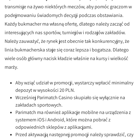
transmisje na żywo niektórych meczów, aby pomóc graczom w
podejmowaniu świadomych decyzji podczas obstawiania.
Każdy bukmacher ma własną ofertę, dlatego należy zacząć od
interesujących nas sportów, turniejów i rodzajów zakładów.
Należy zauważyć, że rynek jest obecnie tak konkurencyjny, że
linia bukmacherska staje się coraz lepsza i bogatsza. Dlatego
wiele osób główny nacisk kładzie właśnie na kursy i wielkość
marży.
Aby wziąć udział w promocji, wystarczy wpłacić minimalny
depozyt w wysokości 20 PLN.
Wcześniej Parimatch Casino skupiało się wyłącznie na
zakładach sportowych.
Parimatch ma również aplikacje mobilne na urządzenia z
systemem iOS i Android, które można pobrać z
odpowiednich sklepów z aplikacjami.
Przed aktywacją następnej promocji należy sprawdzić, czy