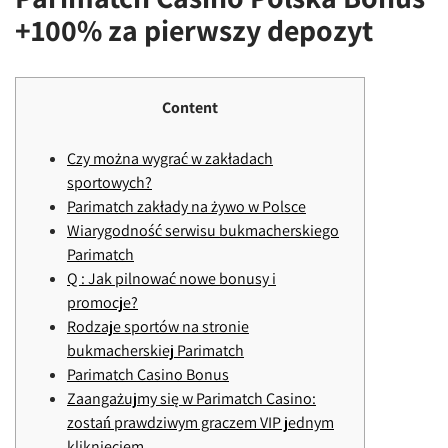
+100% za pierwszy depozyt
Content
Czy można wygrać w zakładach
sportowych?
Parimatch zakłady na żywo w Polsce
Wiarygodność serwisu bukmacherskiego
Parimatch
Q : Jak pilnować nowe bonusy i
promocje?
Rodzaje sportów na stronie
bukmacherskiej Parimatch
Parimatch Casino Bonus
Zaangażujmy się w Parimatch Casino:
zostań prawdziwym graczem VIP jednym
kliknięciem