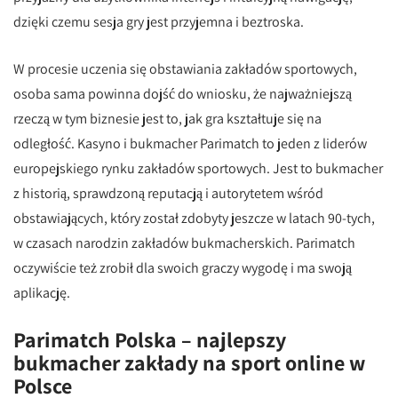
dzięki czemu sesja gry jest przyjemna i beztroska.
W procesie uczenia się obstawiania zakładów sportowych,
osoba sama powinna dojść do wniosku, że najważniejszą
rzeczą w tym biznesie jest to, jak gra kształtuje się na
odległość. Kasyno i bukmacher Parimatch to jeden z liderów
europejskiego rynku zakładów sportowych. Jest to bukmacher
z historią, sprawdzoną reputacją i autorytetem wśród
obstawiających, który został zdobyty jeszcze w latach 90-tych,
w czasach narodzin zakładów bukmacherskich. Parimatch
oczywiście też zrobił dla swoich graczy wygodę i ma swoją
aplikację.
Parimatch Polska – najlepszy
bukmacher zakłady na sport online w
Polsce