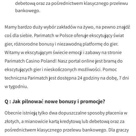
debetową oraz za pośrednictwem klasycznego przelewu
bankowego.
Mamy bardzo duży wybór zakładów na żywo, na pewno znajdź
coś dla siebie. Parimatch w Polsce oferuje ekscytujący świat
gier, różnorodne bonusy i niezawodną platformę do gier.
Witamy w ekscytującym świecie emocji i zabawy na stronie
Parimatch Casino Poland! Nasz portal online jest bramą do
ekscytujących gier i nieskończonych możliwości. Pomoc
techniczna Parimatch jest dostępna 24 godziny na dobę, 7 dni
w tygodniu.
Q : Jak pilnować nowe bonusy i promocje?
Obecnie istnieją tylko dwa dopuszczalne sposoby płacenia w
złotych, a mianowicie kartą kredytową lub debetową oraz za
pośrednictwem klasycznego przelewu bankowego. Dla graczy