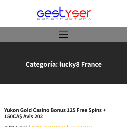
Skip
to
content
Categoría:
lucky8 France
Yukon Gold Casino Bonus 125 Free Spins +
150CA$ Avis 202