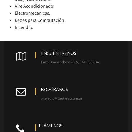
Aire Acondicionado.
Electromecánicas.
Redes para Computación.
Incendio.
ENCUÉNTRENOS
Enzo Bordabehere 2815, C1417, CABA.
ESCRÍBANOS
proyecto@gestyser.com.ar
LLÁMENOS