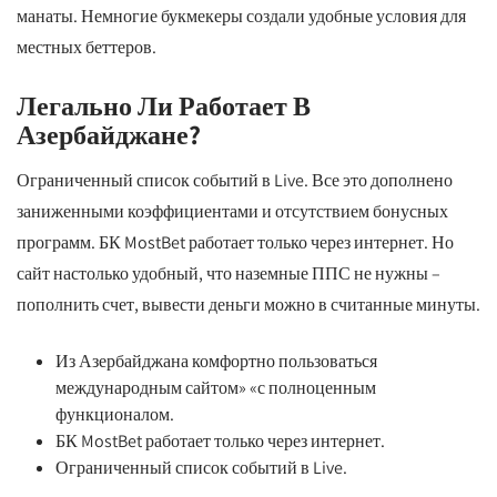
манаты. Немногие букмекеры создали удобные условия для
местных беттеров.
Легально Ли Работает В
Азербайджане?
Ограниченный список событий в Live. Все это дополнено
заниженными коэффициентами и отсутствием бонусных
программ. БК MostBet работает только через интернет. Но
сайт настолько удобный, что наземные ППС не нужны –
пополнить счет, вывести деньги можно в считанные минуты.
Из Азербайджана комфортно пользоваться
международным сайтом» «с полноценным
функционалом.
БК MostBet работает только через интернет.
Ограниченный список событий в Live.