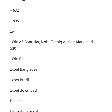
– 632
– 895
1w
1Win AZ Bonuslar, Mobil Tətbiq və Mərc Marketləri –
530
1Win Brasil
1xbet Bangladesh
1xbet Brazil
1xbet download
beebet
Betmotion brazil