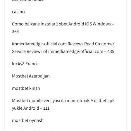
casino
Como baixar e instalar 1 xbet Android iOS Windows –
364
immediateedge-official com Reviews Read Customer
Service Reviews of immediateedge-official.com – 435
lucky8 France
Mostbet Azerbaijan
mostbet kirish
Mostbet mobile versiyası ilə mərc etmək Mostbet apk
yukle Android – 111
mostbet oynash