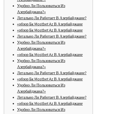
Удобно Ли Пользоваться Из
Азербайджана?»
Легально Ли Работает В Азербайджане?
«обзор Бк Mostbet Az В Азербайджане
«обзор Бк Mostbet Az В Азербайджане
Легально Ли Работает В Азербайджане?
Удобно Ли Пользоваться Из
Азербайджана?»
«обзор Бк Mostbet Az В Азербайджане
Удобно Ли Пользоваться Из
Азербайджана?»
Легально Ли Работает В Азербайджане?
«обзор Бк Mostbet Az В Азербайджане
Удобно Ли Пользоваться Из
Азербайджана?»
Легально Ли Работает В Азербайджане?
«обзор Бк Mostbet Az В Азербайджане
Удобно Ли Пользоваться Из