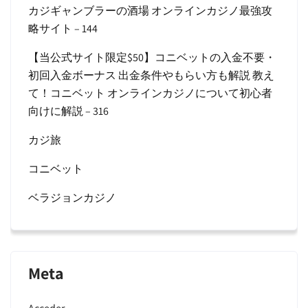
カジギャンブラーの酒場 オンラインカジノ最強攻
略サイト – 144
【当公式サイト限定$50】コニベットの入金不要・
初回入金ボーナス 出金条件やもらい方も解説 教え
て！コニベット オンラインカジノについて初心者
向けに解説 – 316
カジ旅
コニベット
ベラジョンカジノ
Meta