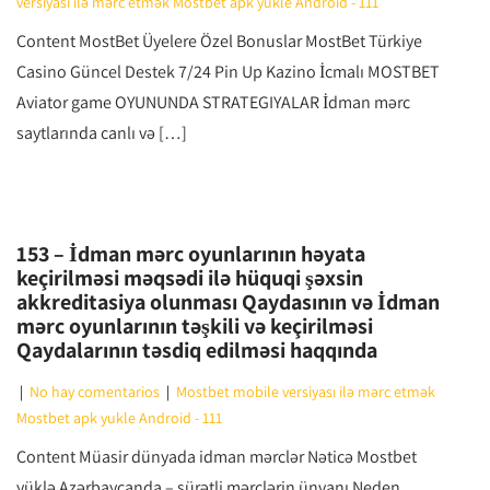
versiyası ilə mərc etmək Mostbet apk yukle Android - 111
Content MostBet Üyelere Özel Bonuslar MostBet Türkiye
Casino Güncel Destek 7/24 Pin Up Kazino İcmalı MOSTBET
Aviator game OYUNUNDA STRATEGIYALAR İdman mərc
saytlarında canlı və […]
153 – İdman mərc oyunlarının həyata
keçirilməsi məqsədi ilə hüquqi şəxsin
akkreditasiya olunması Qaydasının və İdman
mərc oyunlarının təşkili və keçirilməsi
Qaydalarının təsdiq edilməsi haqqında
|
No hay comentarios
|
Mostbet mobile versiyası ilə mərc etmək
Mostbet apk yukle Android - 111
Content Müasir dünyada idman mərclər Nəticə Mostbet
yüklə Azərbaycanda – sürətli mərclərin ünvanı Neden