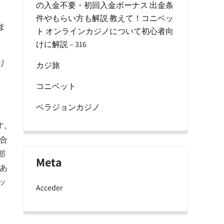
の入金不要・初回入金ボーナス 出金条
件やもらい方も解説 教えて！コニベッ
ま
ト オンラインカジノについて初心者向
けに解説 – 316
リ
カジ旅
コニベット
ベラジョンカジノ
す。
混合
部
Meta
あ
ッ
Acceder