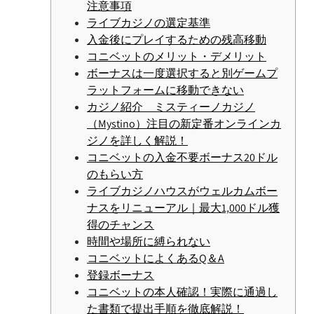
注意事項
ライブカジノの選定基準
入金後にプレイするための残高移動
コニベットのメリット・デメリット
ボーナスは一度選択すると別ゲームプ
ラットフォームに移動できない
カジノ紹介 ミスティーノカジノ
（Mystino）注目の新定番オンラインカ
ジノを詳しく解説！
コニベットの入金不要ボーナス20ドル
のもらい方
ライブカジノハウスがウェルカムボー
ナスをリニューアル｜最大1,000ドル獲
得のチャンス
時間や場所に縛られない
コニベットによくあるQ＆A
登録ボーナス
コニベットの本人確認！実際に通過し
た書類で提出手順を徹底解説！