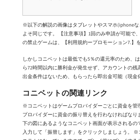
※以下の解説の画像はタブレットやスマホ(iphon
よそ同じです。 【注意事項】1回のみ申請が可能で
の禁止ゲームは、【利用規約ープロモーション7.】
しかしコニベットは最低でも5％の還元率のため、は
ら72時間以内に勝利金が発生せず、アカウントの残
出金条件はないため、もらったら即出金可能（現金
コニベットの関連リンク
※コニベットはゲームプロバイダーごとに資金を管
プロバイダーに資金の振り替えを行わなければなり
下の図にあるようなコニベット画面が表示されるの
入力して「振替します」をクリックしましょう。 