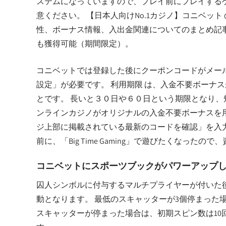
ステムになっていますので、プレイ前にプレイする
意ください。 【日本人向けNo.1カジノ】コニベッ
性、ボーナス情報、入出金関連についてのまとめ記事
も獲得可能（期間限定）。
コニベットでは登録した後にクーポンコードがメー
設定」が必要です。 利用期限 は、入金不要ボーナ
とです。 長いと３０日や６０日という期限となり、
ンラインカジノがオリジナルの入金不要ボーナスを
ジ上部に掲載されている最新のコードを確認」を入
前に、「Big Time Gaming」で遊びたくなっ
コニベットにスポーツブックがパワーアップ
囚人シンボルに付与するマルチプライヤーが付いた
動となります。 最低のスキャッターが3個停まった
スキャッターが停まった場合は、初期スピン数は1