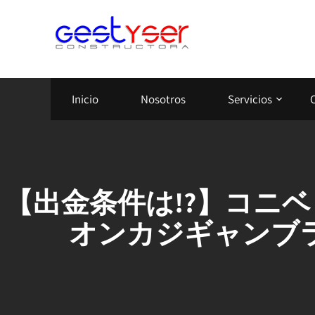
Skip
to
content
Inicio
Nosotros
Servicios
C
【出金条件は!?】コニ
オンカジギャンブ